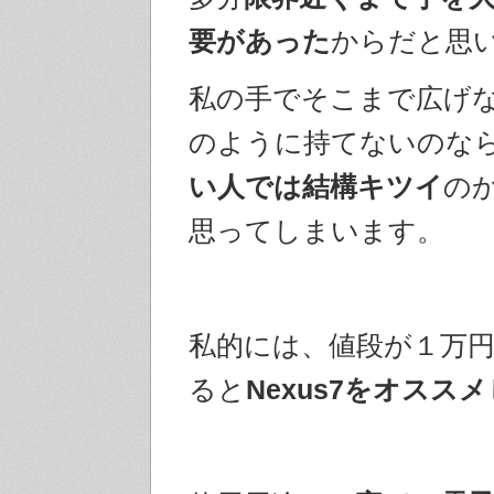
要があった
からだと思
私の手でそこまで広げ
のように持てないのな
い人では結構キツイ
の
思ってしまいます。
私的には、値段が１万
ると
Nexus7をオススメ