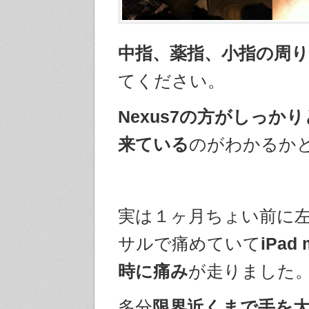
中指、薬指、小指の周
てください。
Nexus7の方がしっか
来ている
のがわかるか
実は１ヶ月ちょい前に
サルで痛めていて
iPad
時に痛み
が走りました
多分
限界近くまで手を