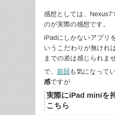
感想としては、Nexus
のが実際の感想です。
iPadにしかないアプリ
いうこだわりが無けれ
までの差は感じられま
で、
前回
も気になって
感
ですが
実際にiPad min
こちら