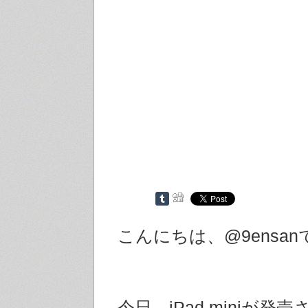
こんにちは、@9ensan
今日、iPad miniが発