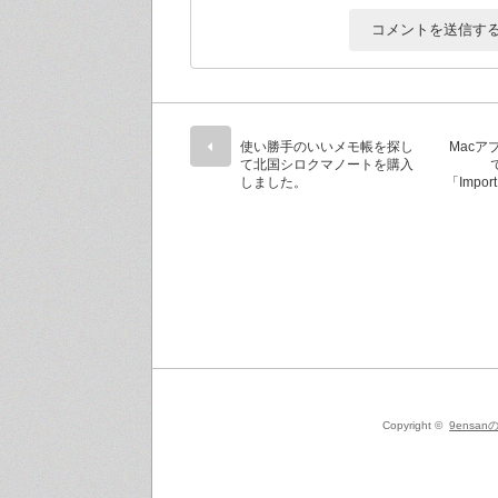
使い勝手のいいメモ帳を探し
Macアプ
て北国シロクマノートを購入
しました。
「Impo
Copyright ©
9ensanの