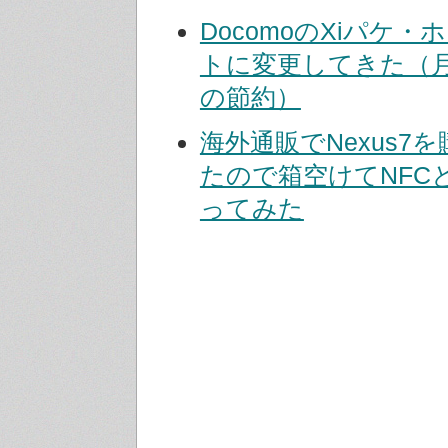
DocomoのXiパケ・
トに変更してきた（月額
の節約）
海外通販でNexus7
たので箱空けてNFC
ってみた