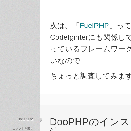
次は、「
FuelPHP
」っ
CodeIgniterにも関
っているフレームワー
いなので
ちょっと調査してみま
DooPHPのイン
2011 11/05
コメントを書く