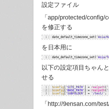
設定ファイル
「app/protected/config
を修正する
1
date_default_timezone_set(
'Asia/K
を日本用に
1
date_default_timezone_set(
'Asia/T
以下の設定項目ちゃん
せる
1
$config
[
'SITE_PATH'
] = 
realpath
(
'
2
$config
[
'BASE_PATH'
] = 
realpath
(
'
3
$config
[
'SUBFOLDER'
] = 
'/test/'
;
「http://9ensan.com/