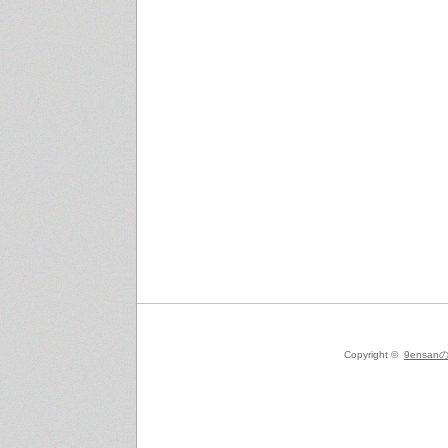
Copyright ©
9ensanの