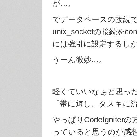
が…。
でデータベースの接続
unix_socketの接続をc
には強引に設定するし
うーん微妙…。
軽くていいなぁと思っ
「帯に短し、タスキに
やっぱりCodeIgnite
っていると思うのが感