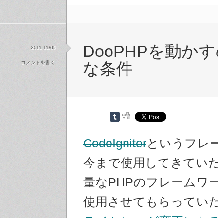
DooPHPを動か
2011 11/05
コメントを書く
な条件
CodeIgniter
というフレ
今まで使用してきてい
量なPHPのフレームワ
使用させてもらってい