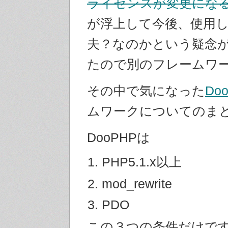
ライセンスが変更にな
が浮上して今後、使用
夫？なのかという疑念
たので別のフレームワ
その中で気になった
Do
ムワークについてのま
DooPHPは
PHP5.1.x以上
mod_rewrite
PDO
この３つの条件だけで