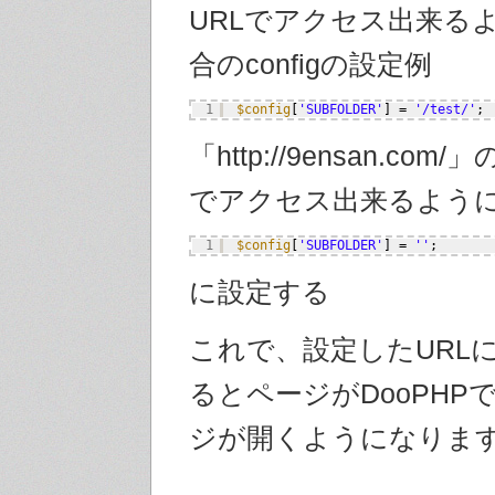
URLでアクセス出来る
合のconfigの設定例
1
$config
[
'SUBFOLDER'
] = 
'/test/'
;
「http://9ensan.com
でアクセス出来るよう
1
$config
[
'SUBFOLDER'
] = 
''
;
に設定する
これで、設定したURL
るとページがDooPHP
ジが開くようになりま