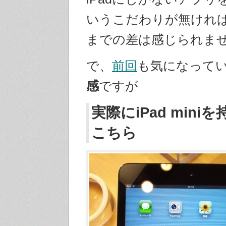
いうこだわりが無けれ
までの差は感じられま
で、
前回
も気になって
感
ですが
実際にiPad min
こちら