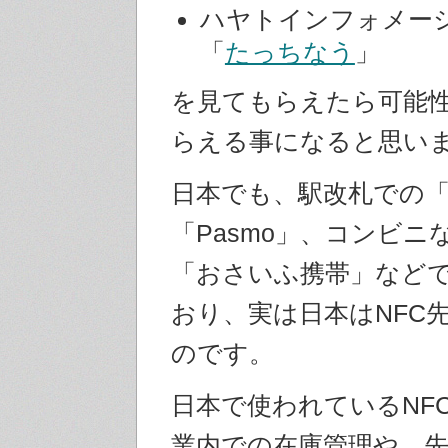
ハヤトインフォメー
「
たっちなう
」
を見てもらえたら可能
らえる事になると思い
日本でも、駅改札での「S
「Pasmo」、コンビニ
「おさいふ携帯」など
おり、実は日本はNFC
のです。
日本で使われているNF
業内での在庫管理や、