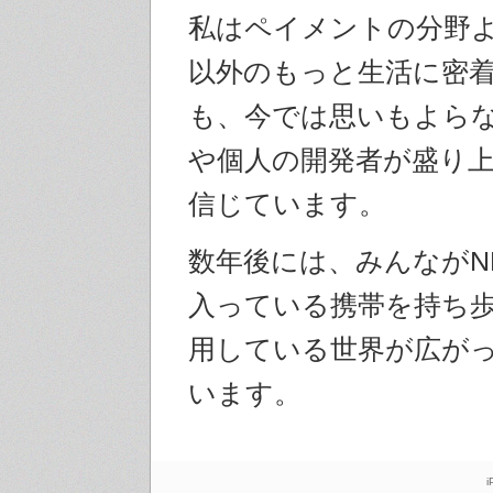
私はペイメントの分野
以外のもっと生活に密
も、今では思いもよら
や個人の開発者が盛り
信じています。
数年後には、みんながN
入っている携帯を持ち
用している世界が広が
います。
i