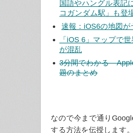
国語やハングル表記に
コガンダム駅」も登
速報：iOS6の地図
「iOS 6」マップで
が混乱
3分間でわかる―Apple
題のまとめ
なので今まで通りGoogl
する方法を伝授します