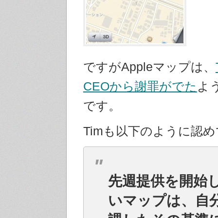
ですがAppleマップは、
CEOから謝罪がでた
よ
です。
Timも以下のように認
先週提供を開始
いマップは、自