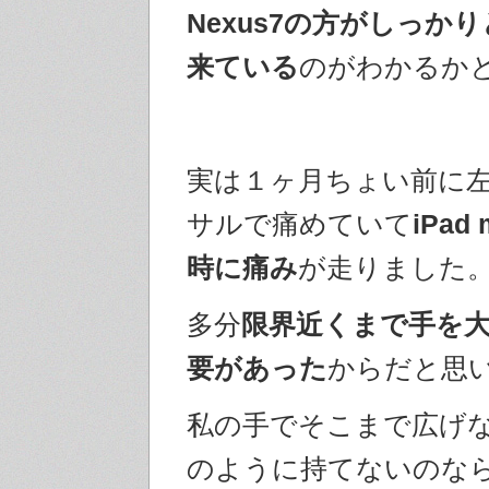
Nexus7の方がしっか
来ている
のがわかるか
実は１ヶ月ちょい前に
サルで痛めていて
iPad
時に痛み
が走りました
多分
限界近くまで手を
要があった
からだと思
私の手でそこまで広げ
のように持てないのな