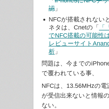
「
iPhone5にNFC
認
」
NFCが搭載されない
ネタは、Cnetの「
「『
でNFC搭載の可能性
レビューサイトAnand
析
」
問題は、今までのiPho
で覆われている事、
NFCは、13.56MHz
が受信出来ないと情報
ない。