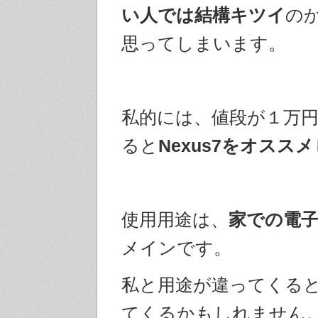
い人では結構キツイ
の
思ってしまいます。
私的には、値段が１万
ると
Nexus7をオススメ
使用用途は、
家での電
メインです。
私と用途が違ってくる
てくるかもしれません