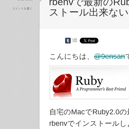
rbenvで最新のR
コメントを書く
ストール出来ない
こんにちは、
@9ensan
自宅のMacでRuby2.
rbenvでインストール