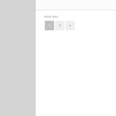
PAGE NAVI
1
2
»