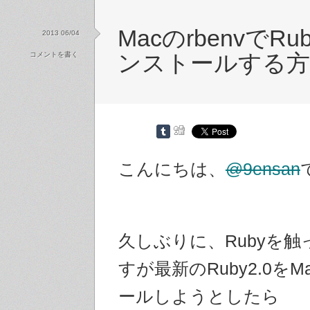
MacのrbenvでRub
2013 06/04
コメントを書く
ンストールする方
こんにちは、
@9ensan
久しぶりに、Rubyを
すが最新のRuby2.0を
ールしようとしたら