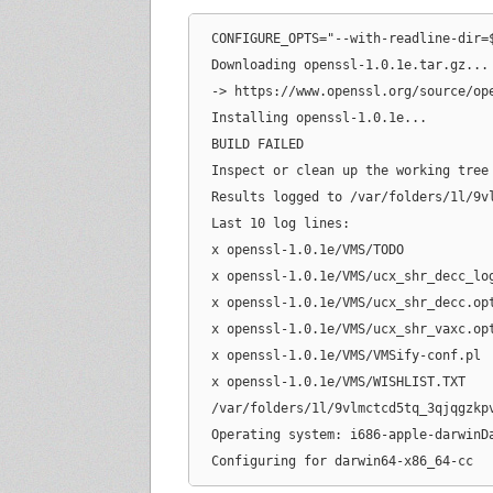
CONFIGURE_OPTS="--with-readline-dir=
Downloading openssl-1.0.1e.tar.gz...

-> https://www.openssl.org/source/ope
Installing openssl-1.0.1e...

BUILD FAILED

Inspect or clean up the working tree
Results logged to /var/folders/1l/9v
Last 10 log lines:

x openssl-1.0.1e/VMS/TODO

x openssl-1.0.1e/VMS/ucx_shr_decc_log
x openssl-1.0.1e/VMS/ucx_shr_decc.opt
x openssl-1.0.1e/VMS/ucx_shr_vaxc.opt
x openssl-1.0.1e/VMS/VMSify-conf.pl

x openssl-1.0.1e/VMS/WISHLIST.TXT

/var/folders/1l/9vlmctcd5tq_3qjqgzkp
Operating system: i686-apple-darwinD
Configuring for darwin64-x86_64-cc