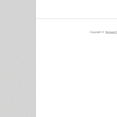
Copyright ©
9ensanの