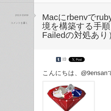
Macにrbenvでr
2013 03/09
コメントを書く
境を構築する手順（B
Failedの対処あり
こんにちは、@9ensan