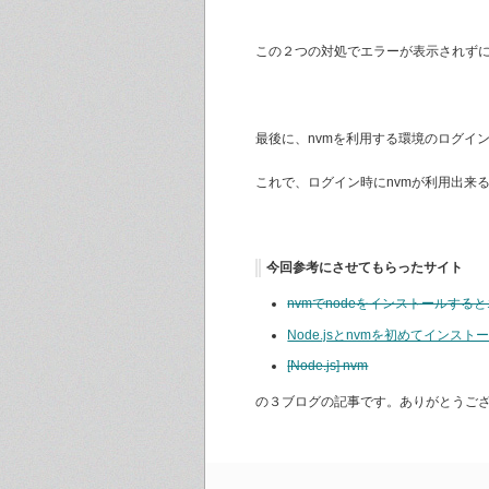
この２つの対処でエラーが表示されず
最後に、nvmを利用する環境のログイ
これで、ログイン時にnvmが利用出来
今回参考にさせてもらったサイト
nvmでnodeをインストールする
Node.jsとnvmを初めてイン
[Node.js] nvm
の３ブログの記事です。ありがとうご