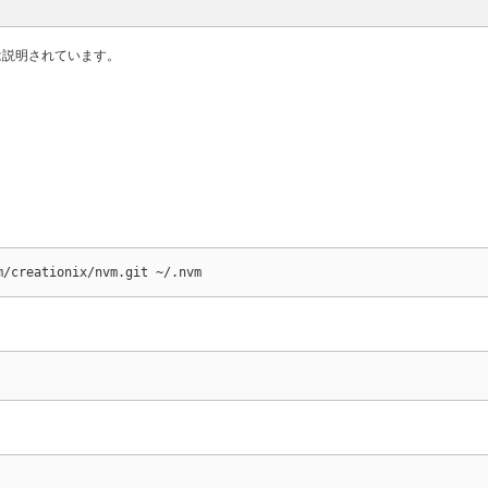
には説明されています。
m/creationix/nvm.git ~/.nvm