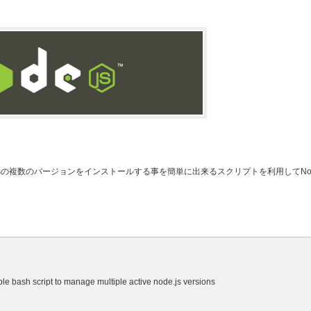
de.jsの複数のバージョンをインストールする事を簡単に出来るスクリプトを利用してNod
e bash script to manage multiple active node.js versions