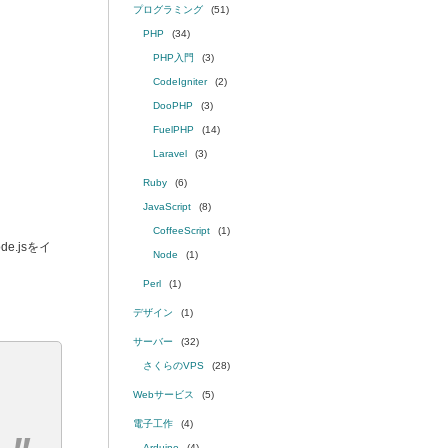
プログラミング
(51)
PHP
(34)
PHP入門
(3)
CodeIgniter
(2)
DooPHP
(3)
FuelPHP
(14)
Laravel
(3)
Ruby
(6)
JavaScript
(8)
CoffeeScript
(1)
e.jsをイ
Node
(1)
Perl
(1)
デザイン
(1)
サーバー
(32)
さくらのVPS
(28)
Webサービス
(5)
電子工作
(4)
Arduino
(4)