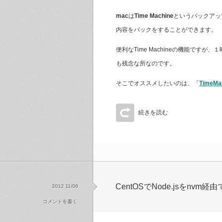
mac
は
Time Machine
というバックアッ
内容をバックをすることができます。
便利なTime Machineの機能で
も残念な所なのです。
そこでオススメしたいのは、「
TimeMa
続きを読む
CentOSでNode.jsをnv
2012 11/06
コメントを書く