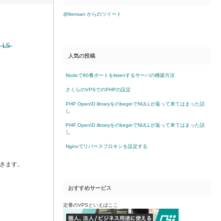
@9ensan からのツイート
 LS-
人気の投稿
Nodeで80番ポートをlistenするサーバの構築方法
さくらのVPSでのPHPの設定
PHP OpenID libraryをのbeginでNULLが返って来てはまった話
し
PHP OpenID libraryをのbeginでNULLが返って来てはまった話
し
Nginxでリバースプロキシを設定する
いきます。
おすすめサービス
定番のVPSといえばここ