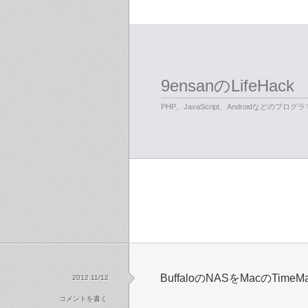
9ensanのLifeHack
PHP、JavaScript、Androidなどのプ
BuffaloのNASをMacのTi
2012 11/12
コメントを書く