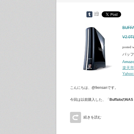
BUFF
V2.0T
posted 
バッファ
Ama
楽天
Yah
こんにちは、@9ensanです。
今回は以前購入した、「
BuffaloのNAS
続きを読む