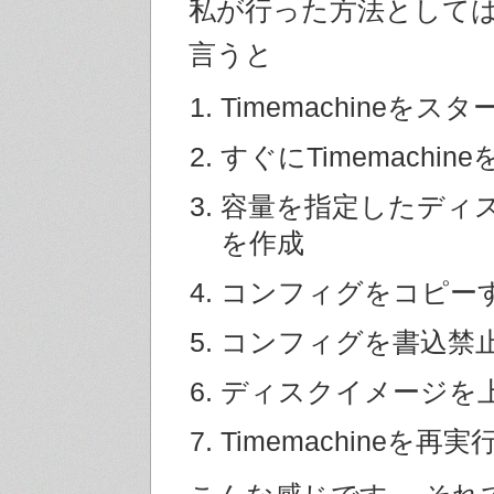
私が行った方法として
言うと
Timemachineをスタ
すぐにTimemachin
容量を指定したディ
を作成
コンフィグをコピー
コンフィグを書込禁
ディスクイメージを
Timemachineを再実