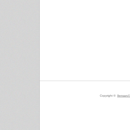
Copyright ©
9ensanの