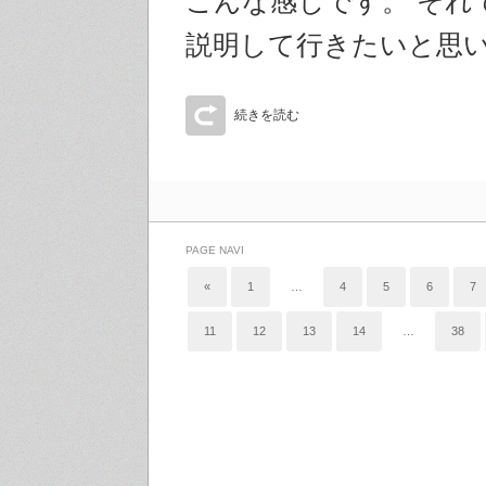
こんな感じです。 それ
説明して行きたいと思
続きを読む
PAGE NAVI
«
1
…
4
5
6
7
11
12
13
14
…
38