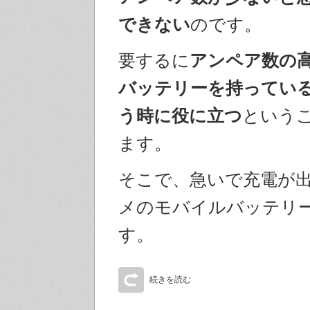
できない
のです。
要するに
アンペア数の
バッテリーを持ってい
う時に役に立つ
という
ます。
そこで、急いで充電が
メのモバイルバッテリ
す。
続きを読む