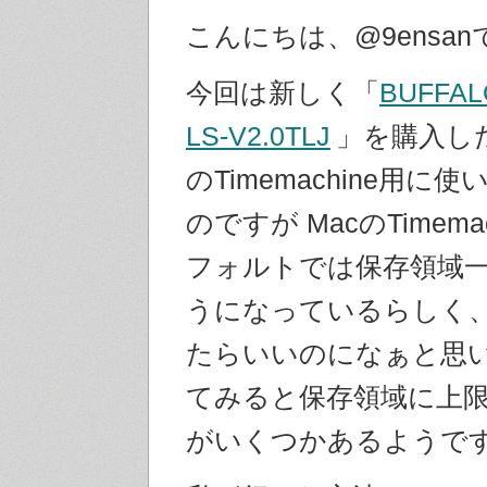
こんにちは、@9ensan
今回は新しく「
BUFFAL
LS-V2.0TLJ
」を購入した
のTimemachine用に
のですが MacのTimema
フォルトでは保存領域
うになっているらしく
たらいいのになぁと思
てみると保存領域に上
がいくつかあるようで