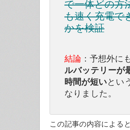
で一体どの方
も速く充電で
かを検証
結論
：予想外に
ルバッテリーが
時間が短い
とい
なりました。
この記事の内容による