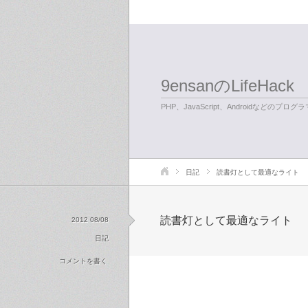
9ensanのLifeHack
PHP、JavaScript、Androidなどのプ
日記
読書灯として最適なライト
読書灯として最適なライト
2012 08/08
日記
コメントを書く