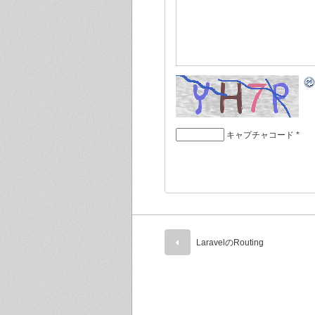
キャプチャコード
*
LaravelのRouting