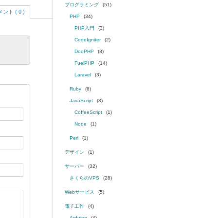
プログラミング
(51)
ント ( 0 )
PHP
(34)
PHP入門
(3)
CodeIgniter
(2)
DooPHP
(3)
FuelPHP
(14)
Laravel
(3)
Ruby
(6)
JavaScript
(8)
CoffeeScript
(1)
Node
(1)
Perl
(1)
デザイン
(1)
サーバー
(32)
さくらのVPS
(28)
Webサービス
(5)
電子工作
(4)
Arduino
(4)