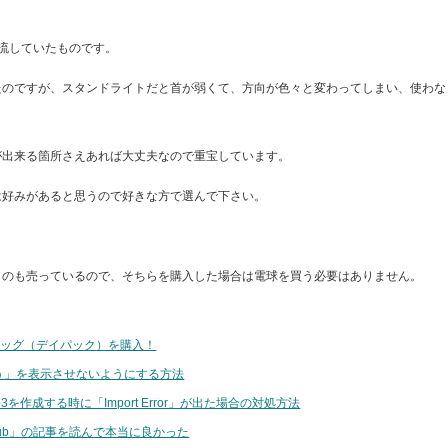
に流していたものです。
たのですが、スタンドライトだと首が弱くて、方向が色々と変わってしまい、使わな
が出来る箇所さえあれば大丈夫なので重宝しています。
は好みがあると思うので好きな方で選んで下さい。
ものも売っているので、そちらを購入した場合は電球を買う必要はありません。
バッグ（デイパック）を購入！
う」を表示させないようにする方法
mp3を作成する時に「Import Error」が出た場合の対処方法
「GitHub」の記事を読んで本当に良かった