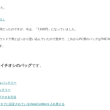
した。
イス）
い得だったのですが、今は、「7,630円」になっていました。
は、アウトドア用とばっかり思い込んでいたので意外で、これからPC用のバッグはTHE N
す。
はイチオシのバッグ
です。
ルバッテリー
ッテリー
プさせる方法
llerでタブに設定されているViewContllerを入れ替える