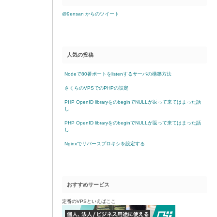
@9ensan からのツイート
人気の投稿
Nodeで80番ポートをlistenするサーバの構築方法
さくらのVPSでのPHPの設定
PHP OpenID libraryをのbeginでNULLが返って来てはまった話
し
PHP OpenID libraryをのbeginでNULLが返って来てはまった話
し
Nginxでリバースプロキシを設定する
おすすめサービス
定番のVPSといえばここ