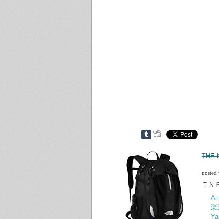
THE
posted
ＴＮ
A
楽
Y