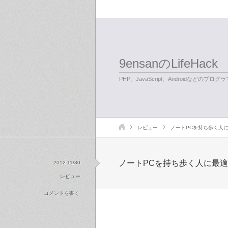
9ensanのLifeHack
PHP、JavaScript、Androidなどのプ
レビュー
ノートPCを持ち歩く人
ノートPCを持ち歩く人に最
2012 11/30
レビュー
コメントを書く