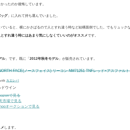
なかったのか後悔しています。
バッグ
」に入れて持ち運んでいました。
歩いていると、横にかさばるので人とすれ違う時など結構面倒でした。でもリュック
人とすれ違う時にはあまり気にしなくていいのがオススメ
です。
デル
」です。既に「
2012年秋冬モデル
」が販売されています。
 NORTH FACE(ノースフェイス) リーコン NM71251 TNFレッド×アスファル
 with
カエレバ
ルドウイン
mazonで見る
天市場で見る
ahooオークションで見る
スメ
します。