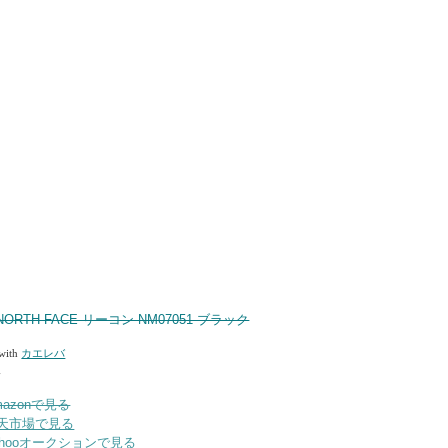
 NORTH FACE リーコン NM07051 ブラック
 with
カエレバ
Ｆ
mazonで見る
天市場で見る
ahooオークションで見る