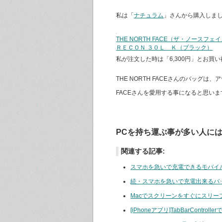
私は「
ナチュラム
」さんから購入しま
THE NORTH FACE（ザ・ノースフェ
ＲＥＣＯＮ ３０Ｌ Ｋ（ブラック）
私が注文した時は「6,300円」とお買
THE NORTH FACEさんのバッグ
FACEさんを愛用する事になると思いま
PCを持ち運ぶ事が多い人に
関連する記事:
スマホを急いで充電できるモバイ
続・スマホを急いで充電出来るバ
Macでスクリーンをすぐにスリー
[iPhoneアプリ]TabBarContro