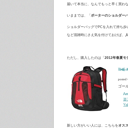
届いて本当に、なんでもっと早く買わ
いままでは、「
ポーターのショルダー
ショルダーバッグでPCを入れて持ち
など混雑時にさえ気を付けておけば、
ただし、購入したのは「
2012年春夏モ
THE
posted
ゴー
A
楽
Y
新しい方がいい人には、こちらを
オス