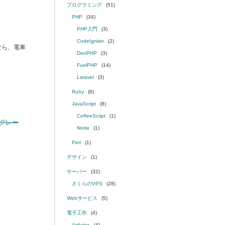
プログラミング
(51)
PHP
(34)
PHP入門
(3)
CodeIgniter
(2)
なら、電車
DooPHP
(3)
FuelPHP
(14)
Laravel
(3)
Ruby
(6)
JavaScript
(8)
CoffeeScript
(1)
トグレー
Node
(1)
Perl
(1)
デザイン
(1)
サーバー
(32)
さくらのVPS
(28)
Webサービス
(5)
電子工作
(4)
Arduino
(4)