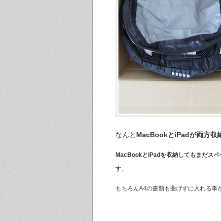
なんと
MacBookとiPadが両方
MacBookとiPadを収納してもまだ
す。
もちろんA4の書類も曲げずに入れる事