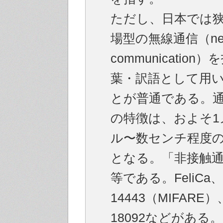
ただし、日本では
場型の無線通信（near 
communication
葉・訳語として用
とが普通である。
の特徴は、およそ1
ル〜数センチ程度
となる。「非接触
等である。FeliCa、I
14443（MIFARE）、
18092などがある。