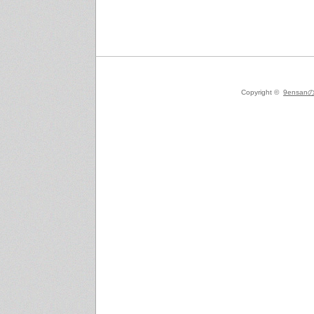
Copyright ©
9ensanの