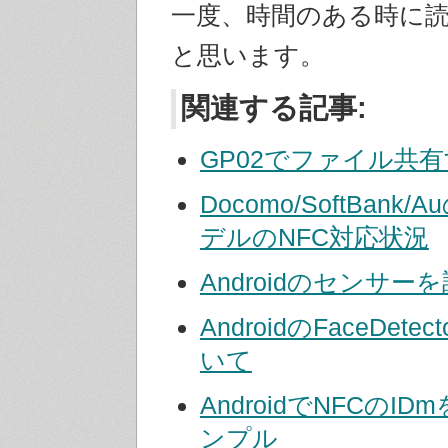
一度、時間のある時に
と思います。
関連する記事:
GP02でファイル共
Docomo/SoftBank/
デルのNFC対応状況
Androidのセンサー
AndroidのFaceDet
いて
AndroidでNFCのI
ンプル