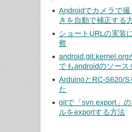
Androidでカメラ
きを自動で補正する
ショートURLの実装
察
android.git.kerne
でもandroidのソー
ArduinoとRC-S62
た
gitで「svn expor
ルをexportする方法