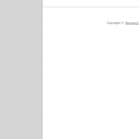
Copyright ©
9ensanの