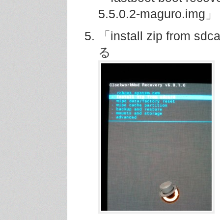
5.5.0.2-maguro.img」
「install zip from 
る