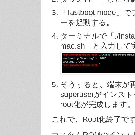
「fastboot mod
ーを起動する。
ターミナルで「./install-
mac.sh」と入力し
そうすると、端末が
superuserがイン
root化が完成します。
これで、Root化終了で
カスタムROMのインス