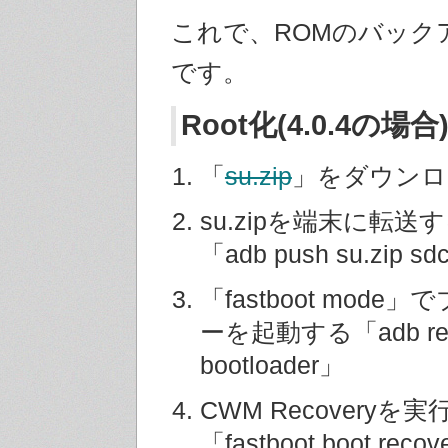
これで、ROMのバック
です。
Root化(4.0.4の場合
「
su.zip
」をダウンロ
su.zipを端末に転送
「adb push su.zip sd
「fastboot mod
ーを起動する「adb reb
bootloader」
CWM Recoveryを
「fastboot boot recov