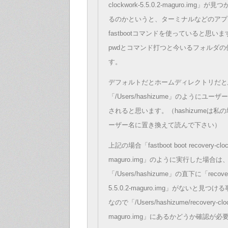
clockwork-5.5.0.2-maguro.img
るのかというと、ターミナルなどのアプ
fastbootコマンドを使っていると思い
pwdとコマンド打つと今いるフォルダ
す。
デフォルトだとホームディレクトリだと
「/Users/hashizume」のようにユ
されると思います。（hashizumeは
ーザー名に置き換えて読んで下さい）
上記の場合「fastboot boot recovery-clock
maguro.img」のように実行した場合は
「/Users/hashizume」の直下に「recovery
5.5.0.2-maguro.img」がないと見
なので「/Users/hashizume/recovery-clock
maguro.img」にあるかどうか確認が