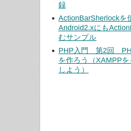
録
ActionBarSherloc
Android2.xにもActi
むサンプル
PHP入門 第2回 P
を作ろう（XAMPP
しよう）