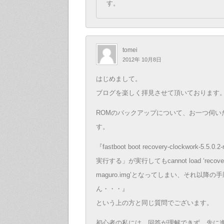
す。
tomei
2012年 10月8日
はじめまして。
ブログを楽しく拝見させて頂いております
ROMのバックアップについて、お一つ伺い
す。
『fastboot boot recovery-clockwork-5.5
実行する」が実行してもcannot load ‘recovery-c
maguro.img’となってしまい、それ以降
ん・・・』
という上の方と同じ質問でございます。
初心者の私には、回答が理解できず、先に