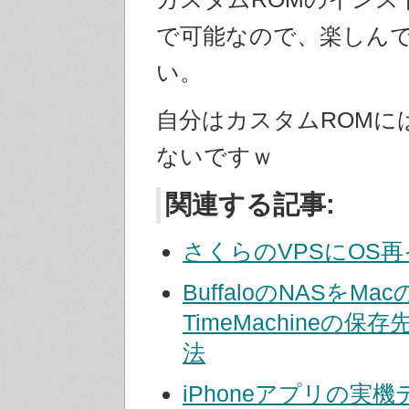
で可能なので、楽しん
い。
自分はカスタムROMに
ないですｗ
関連する記事:
さくらのVPSにOS
BuffaloのNASをMac
TimeMachineの
法
iPhoneアプリの実