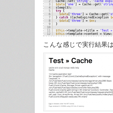
2
Cache::set(
'string'
, 
'cache expi
3
$data
[
'one'
] = Cache::get(
'strin
4
sleep(3);
5
try
{
6
$data
[
'three'
] = Cache::get(
's
7
} 
catch
(CacheExpiredException 
$
8
$data
[
'three'
] = 
$ex
;
9
}
10
11
$this
->template->title = 
'Test »
12
$this
->template->content = View:
こんな感じで実行結果