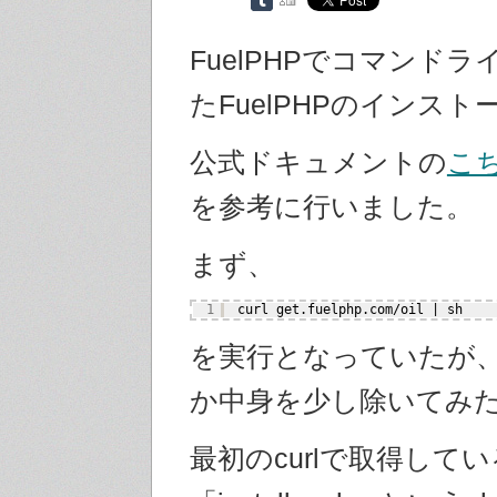
FuelPHPでコマンド
たFuelPHPのインスト
公式ドキュメントの
こ
を参考に行いました。
まず、
1
curl get.fuelphp.com
/oil
| sh
を実行となっていたが
か中身を少し除いてみ
最初のcurlで取得してい