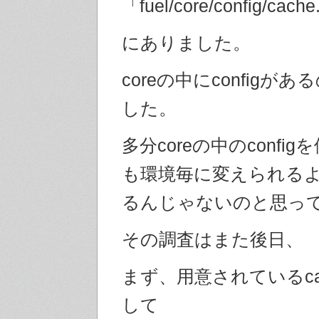
「fuel/core/config/cach
にありました。
coreの中にconfigが
した。
多分coreの中のconfi
も環境毎に変えられる
るんじゃないのと思っ
その調査はまた後日、
まず、用意されているca
して