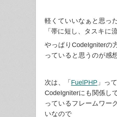
軽くていいなぁと思っ
「帯に短し、タスキに
やっぱりCodeIgnite
っていると思うのが感
次は、「
FuelPHP
」っ
CodeIgniterにも関
っているフレームワー
いなので