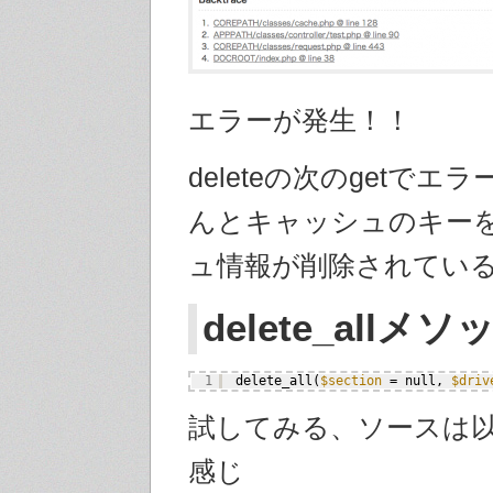
エラーが発生！！
deleteの次のgetでエ
んとキャッシュのキー
ュ情報が削除されてい
delete_allメソ
1
delete_all(
$section
= null, 
$driv
試してみる、ソースは
感じ