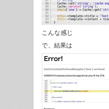
87
// String
88
Cache::set(
'string'
, 
'cache ex
89
Cache::
delete
(
'string'
);
90
$data
[
'one'
] = Cache::get(
'str
91
92
$this
->template->title = 
'Test
93
$this
->template->content = Vie
94
}
こんな感じ
で、結果は