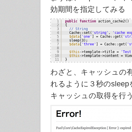
効期間を指定してみる
1
public
function
action_cache2()
2
{
3
// String
4
Cache::set(
'string'
, 
'cache ex
5
$data
[
'one'
] = Cache::get(
'str
6
sleep(3);
7
$data
[
'three'
] = Cache::get(
's
8
9
$this
->template->title = 
'Test
10
$this
->template->content = Vie
11
}
わざと、キャッシュの
れるように３秒のslee
キャッシュの取得を行