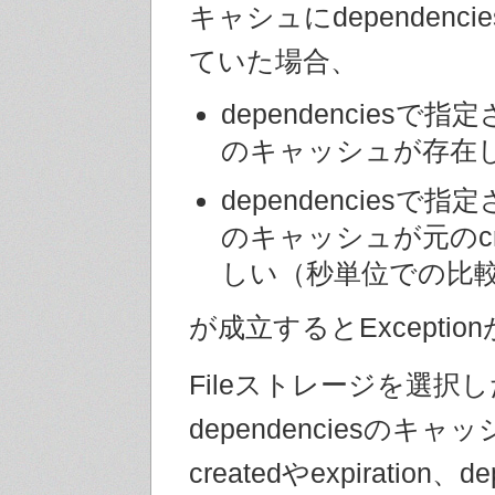
キャシュにdependenc
ていた場合、
dependenciesで
のキャッシュが存在
dependenciesで
のキャッシュが元のcr
しい（秒単位での比較
が成立するとExcepti
Fileストレージを選択
dependenciesのキ
createdやexpiration、de