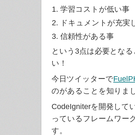
学習コストが低い事
ドキュメントが充実
信頼性がある事
という3点は必要となる
い！
今日ツイッターで
Fuel
のがあることを知りま
CodeIgniterを開発
っているフレームワー
す。