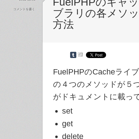
FuelPHPのキ
コメントを書く
ブラリの各メソッ
方法
FuelPHPのCacheラ
の４つのメソッドが５
がドキュメントに載っ
set
get
delete