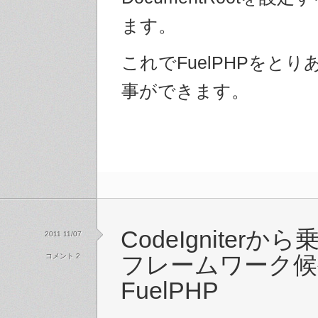
ます。
これでFuelPHPをと
事ができます。
CodeIgniter
2011 11/07
コメント 2
フレームワーク候
FuelPHP