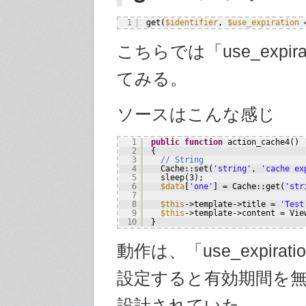
1
get(
$identifier
, 
$use_expiration
こちらでは「use_expir
てみる。
ソースはこんな感じ
1
public
function
action_cache4()
2
{
3
// String
4
Cache::set(
'string'
, 
'cache ex
5
sleep(3);
6
$data
[
'one'
] = Cache::get(
'str
7
8
$this
->template->title = 
'Test
9
$this
->template->content = Vie
10
}
動作は、「use_expirati
設定すると有効期間を
設計されていた。