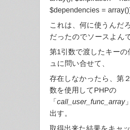
$dependencies = array()
これは、何に使うんだ
だったのでソースよん
第1引数で渡したキーの
ュに問い合せて、
存在しなかったら、第
数を使用してPHPの
「
call_user_func_array
出す。
取得出来た結果をキャ