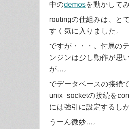
中の
demos
を動かして
routingの仕組みは、
すく気に入りました。
ですが・・・。付属の
ンジンは少し動作が思
が…。
でデータベースの接続
unix_socketの接続をc
には強引に設定するし
うーん微妙…。