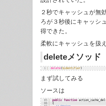
２秒でキャッシュが無
ろが３秒後にキャッシ
得できた。
柔軟にキャッシュを扱
deleteメソッド
1
delete
(
$identifier
)
まず試してみる
ソースは
85
public
function
action_cache_del
86
{