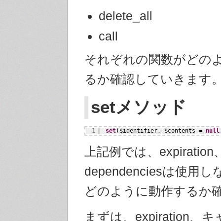
delete_all
call
それぞれの関数がどの
るか確認していきます
setメソッド
1
set
($identifier, $contents = 
null
上記例では、expiration
dependenciesは使
どのように動作するか
まずは、expiration