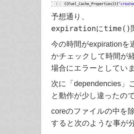
1
{{Fuel_Cache_Properties}}{
"create
予想通り、
expirationにti
今の時間がexpiratio
かチェックして時間が
場合にエラーとしてい
次に「dependencie
と動作が少し違ったの
coreのファイルの中を
すると次のような事が