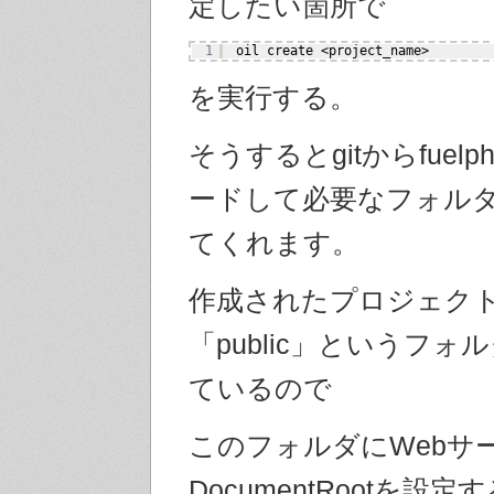
定したい箇所で
1
oil create <project_name>
を実行する。
そうするとgitからfuel
ードして必要なフォル
てくれます。
作成されたプロジェク
「public」というフ
ているので
このフォルダにWebサ
DocumentRootを設