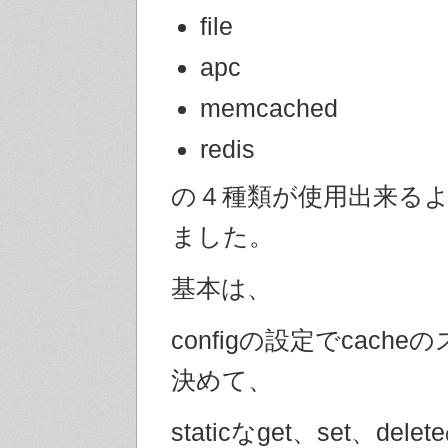
file
apc
memcached
redis
の４種類が使用出来る
ました。
基本は、
configの設定でcach
決めて、
staticなget、set、de