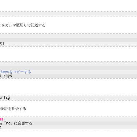
ザーをカンマ区切りで記述する
名]
ed_keysをコピーする
d_keys
onfig
の認証を拒否する
es
ら「no」に変更する
o