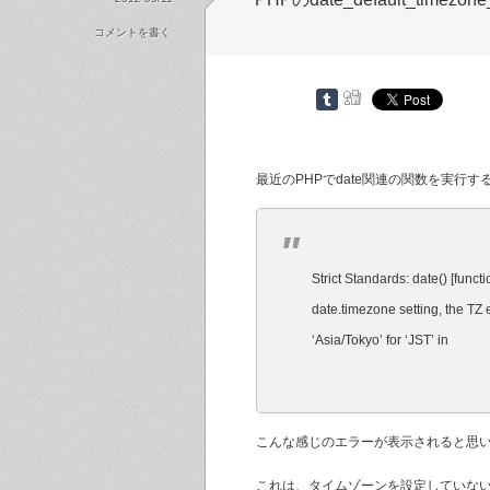
コメントを書く
最近のPHPでdate関連の関数を実行す
Strict Standards: date() [funct
date.timezone setting, the TZ
‘Asia/Tokyo’ for ‘JST’ in
こんな感じのエラーが表示されると思
これは、タイムゾーンを設定していな