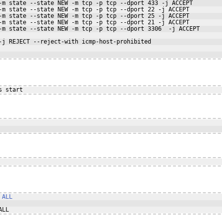
-m state --state NEW -m tcp -p tcp --dport 433 -j ACCEPT
-m state --state NEW -m tcp -p tcp --dport 22 -j ACCEPT
-m state --state NEW -m tcp -p tcp --dport 25 -j ACCEPT
-m state --state NEW -m tcp -p tcp --dport 21 -j ACCEPT
-m state --state NEW -m tcp -p tcp --dport 3306  -j ACCEPT
-j REJECT --reject-with icmp-host-prohibited
s
start
 ALL
ALL