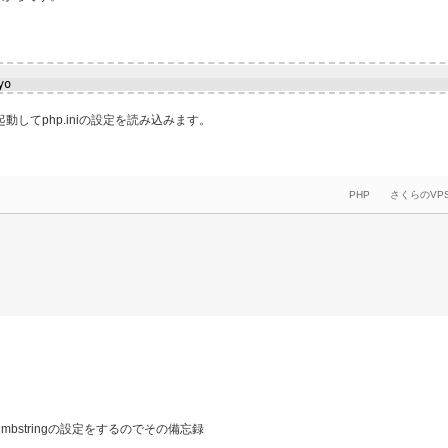
yo
fpmを再起動してphp.iniの設定を読み込みます。
PHP
さくらのVP
mbstringの設定をするのでその備忘録