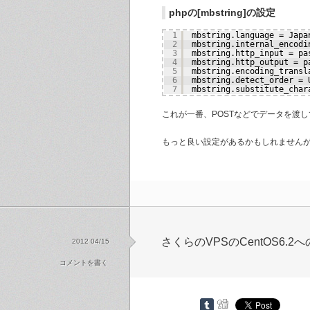
phpの[mbstring]の設定
1
mbstring.language = Japa
2
mbstring.internal_encodi
3
mbstring.http_input = pa
4
mbstring.http_output = p
5
mbstring.encoding_transl
6
mbstring.detect_order = 
7
mbstring.substitute_char
これが一番、POSTなどでデータを渡
もっと良い設定があるかもしれません
さくらのVPSのCentOS6.2
2012 04/15
コメントを書く