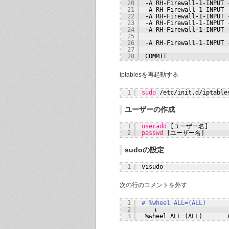
20
-A RH-Firewall-1-INPUT 
21
-A RH-Firewall-1-INPUT 
22
-A RH-Firewall-1-INPUT 
23
-A RH-Firewall-1-INPUT 
24
-A RH-Firewall-1-INPUT 
25
26
-A RH-Firewall-1-INPUT 
27
28
COMMIT
iptablesを再起動する
1
sudo
/etc/init
.d
/iptable
ユーザーの作成
1
useradd
[ユーザー名]
2
passwd
[ユーザー名]
sudoの設定
1
visudo
次の行のコメントを外す
1
# %wheel ALL=(ALL)      
2
　　↓
3
%wheel ALL=(ALL)       