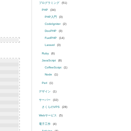
プログラミング
(51)
PHP
(34)
PHP入門
(3)
CodeIgniter
(2)
DooPHP
(3)
FuelPHP
(14)
Laravel
(3)
Ruby
(6)
JavaScript
(8)
CoffeeScript
(1)
Node
(1)
Perl
(1)
デザイン
(1)
サーバー
(32)
さくらのVPS
(28)
Webサービス
(5)
電子工作
(4)
Arduino
(4)