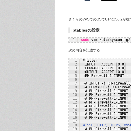
さくらのVPSでのOSでCentOS6.
iptablesの設定
1
sudo
vim 
/etc/sysconfig/
次の内容を記述する
1
*filter
2
:INPUT   ACCEPT [0:0]
3
:FORWARD ACCEPT [0:0]
4
:OUTPUT  ACCEPT [0:0]
5
:RH-Firewall-1-INPUT - 
6
7
-A INPUT -j RH-Firewall
8
-A FORWARD -j RH-Firewa
9
-A RH-Firewall-1-INPUT 
10
-A RH-Firewall-1-INPUT 
11
-A RH-Firewall-1-INPUT 
12
-A RH-Firewall-1-INPUT 
13
-A RH-Firewall-1-INPUT 
14
-A RH-Firewall-1-INPUT 
15
-A RH-Firewall-1-INPUT 
16
-A RH-Firewall-1-INPUT 
17
18
# SSH, HTTP, HTTPS, MyS
19
-A RH-Firewall-1-INPUT 