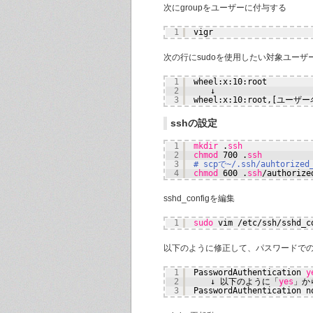
次にgroupをユーザーに付与する
1
vigr
次の行にsudoを使用したい対象ユー
1
wheel:x:10:root
2
　　↓
3
wheel:x:10:root,[ユーザー
sshの設定
1
mkdir
.
ssh
2
chmod
700 .
ssh
3
# scpで~/.ssh/auhtoriz
4
chmod
600 .
ssh
/authorize
sshd_configを編集
1
sudo
vim 
/etc/ssh/sshd_c
以下のように修正して、パスワードで
1
PasswordAuthentication 
y
2
　　↓ 以下のように「
yes
」か
3
PasswordAuthentication n