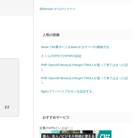
@9ensan からのツイート
人気の投稿
Nodeで80番ポートをlistenするサーバの構築方法
さくらのVPSでのPHPの設定
PHP OpenID libraryをのbeginでNULLが返って来てはまった話
し
PHP OpenID libraryをのbeginでNULLが返って来てはまった話
し
Nginxでリバースプロキシを設定する
おすすめサービス
定番のVPSといえばここ