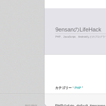
9ensanのLifeHack
PHP、JavaScript、Androidなどのプ
カテゴリー ‘
PHP
’
PHPのdate_default_timez
2012 05/11