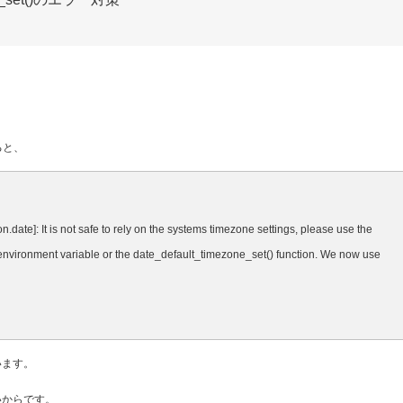
ると、
ion.date]: It is not safe to rely on the systems timezone settings, please use the
 environment variable or the date_default_timezone_set() function. We now use
います。
いからです。