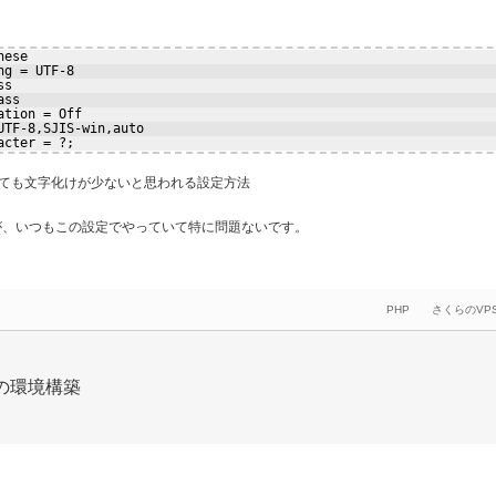
nese
ng = UTF-8
ss
ass
ation = Off
UTF-8,SJIS-win,auto
acter = ?;
しても文字化けが少ないと思われる設定方法
が、いつもこの設定でやっていて特に問題ないです。
PHP
さくらのVP
への環境構築