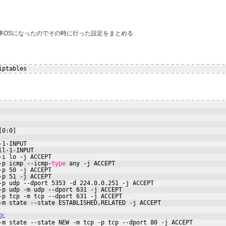
2が標準OSになったのでその時に行った設定をまとめる
iptables
[0:0]
-1-INPUT
ll-1-INPUT
-i lo -j ACCEPT
-p icmp --icmp-
type
any -j ACCEPT
-p 50 -j ACCEPT
-p 51 -j ACCEPT
-p udp --dport 5353 -d 224.0.0.251 -j ACCEPT
-p udp -m udp --dport 631 -j ACCEPT
-p tcp -m tcp --dport 631 -j ACCEPT
-m state --state ESTABLISHED,RELATED -j ACCEPT
QL
-m state --state NEW -m tcp -p tcp --dport 80 -j ACCEPT