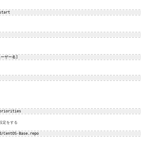
start
ユーザー名]
priorities
esの設定をする
d
/CentOS-Base
.repo