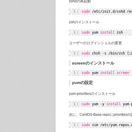
sshdの再起動
1
sudo
/etc/init
.d
/sshd
re
zshのインストール
1
sudo
yum 
install
zsh
ユーザーのログインシェルの変更
1
sudo
chsh -s 
/bin/zsh
[
screenのインストール
1
sudo
yum 
install
screen
yumの設定
yum-prioritiesのインストール
1
sudo
yum -y 
install
yum-
次に、CentOS-Base.repoにprioriti
1
sudo
vim 
/etc/yum
.repos.