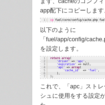
まず、cacheのコンフ
app配下にコピーします
1
cp
fuel
/core/config/cache
.php fue
以下のように
「fuel/app/config/cac
を設定します。
1
return
array
(
2
'driver'
=> 
'apc'
,
3
'expiration'
=> null,
4
'apc'
=> 
array
(
5
'cache_id'
=> 
'fuel'
,
6
),
7
);
これで、「apc」スト
シュに使用をする設定
た。