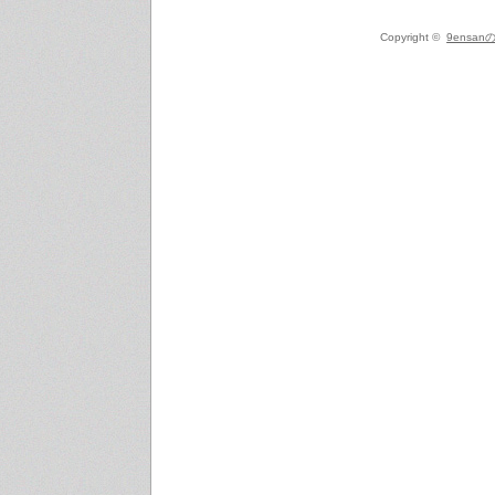
Copyright ©
9ensanの