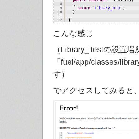
8
{
9
return
'Library_Test'
;
10
}
11
12
}
こんな感じ
（Library_Testの設置
「fuel/app/classes/libra
す）
でアクセスしてみると