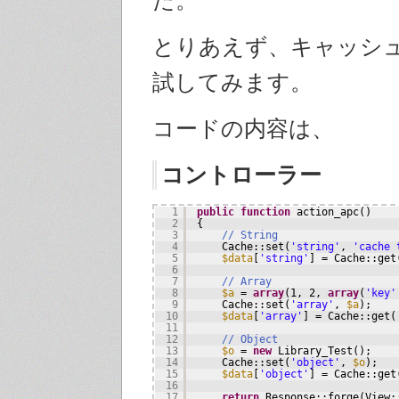
とりあえず、キャッシ
試してみます。
コードの内容は、
コントローラー
1
public
function
action_apc()
2
{
3
// String
4
Cache::set(
'string'
, 
'cache 
5
$data
[
'string'
] = Cache::get
6
7
// Array
8
$a
= 
array
(1, 2, 
array
(
'key'
9
Cache::set(
'array'
, 
$a
);
10
$data
[
'array'
] = Cache::get(
11
12
// Object
13
$o
= 
new
Library_Test();
14
Cache::set(
'object'
, 
$o
);
15
$data
[
'object'
] = Cache::get
16
17
return
Response::forge(View: