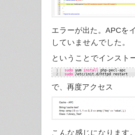
エラーが出た。APCを
していませんでした。
ということでインスト
1
sudo
yum 
install
php-pecl-apc
2
sudo
/etc/init
.d
/httpd
restart
で、再度アクセス
こんな感じになります