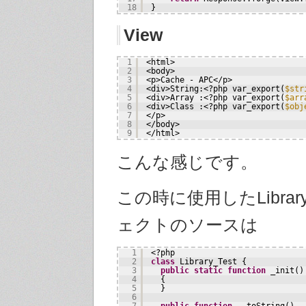
18
}
View
1
<html>
2
<body>
3
<p>Cache - APC</p>
4
<div>String:<?php var_export(
$str
5
<div>Array :<?php var_export(
$arr
6
<div>Class :<?php var_export(
$obj
7
</p>
8
</body>
9
</html>
こんな感じです。
この時に使用したLibrary
ェクトのソースは
1
<?php
2
class
Library_Test {
3
public
static
function
_init()
4
{
5
}
6
7
public
function
__toString()