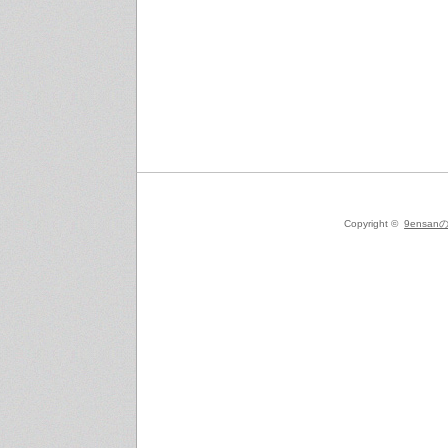
Copyright ©
9ensanの