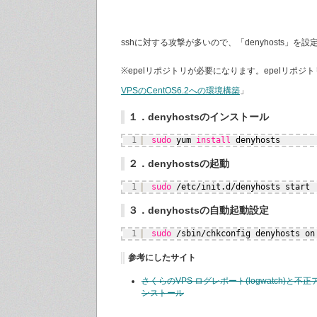
sshに対する攻撃が多いので、「denyhosts」を
※epelリポジトリが必要になります。epelリポジ
VPSのCentOS6.2への環境構築
」
１．denyhostsのインストール
1
sudo
yum 
install
denyhosts
２．denyhostsの起動
1
sudo
/etc/init
.d
/denyhosts
start
３．denyhostsの自動起動設定
1
sudo
/sbin/chkconfig
denyhosts on
参考にしたサイト
さくらのVPS ログレポート(logwatch)と不正ア
ンストール