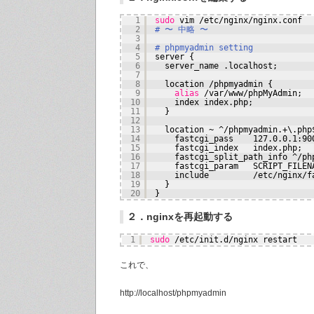
1
sudo
vim 
/etc/nginx/nginx
.conf
2
# 〜 中略 〜
3
4
# phpmyadmin setting
5
server {
6
server_name .localhost;
7
8
location 
/phpmyadmin
{
9
alias
/var/www/phpMyAdmin
;
10
index index.php;
11
}
12
13
location ~ ^
/phpmyadmin
.+\.php
14
fastcgi_pass    127.0.0.1:90
15
fastcgi_index   index.php;
16
fastcgi_split_path_info ^
/ph
17
fastcgi_param   SCRIPT_FILEN
18
include         
/etc/nginx/f
19
}
20
}
２．nginxを再起動する
1
sudo
/etc/init
.d
/nginx
restart
これで、
http://localhost/phpmyadmin