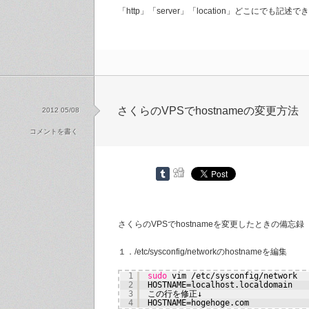
「http」「server」「location」どこにでも記述
さくらのVPSでhostnameの変更方法
2012 05/08
コメントを書く
さくらのVPSでhostnameを変更したときの備忘録
１．/etc/sysconfig/networkのhostnameを編集
1
sudo
vim 
/etc/sysconfig/network
2
HOSTNAME=localhost.localdomain
3
この行を修正↓
4
HOSTNAME=hogehoge.com