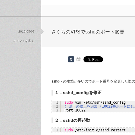
さくらのVPSでsshdのポート変更
2012 05/07
コメントを書く
sshdへの攻撃が多いのでポート番号を変更した際
１．sshd_configを修正
1
sudo
vim 
/etc/ssh/sshd_config
2
# 以下の修正を追加 (10022番ポートにし
3
Port 10022
２．sshdの再起動
1
sudo
/etc/init
.d
/sshd
restart